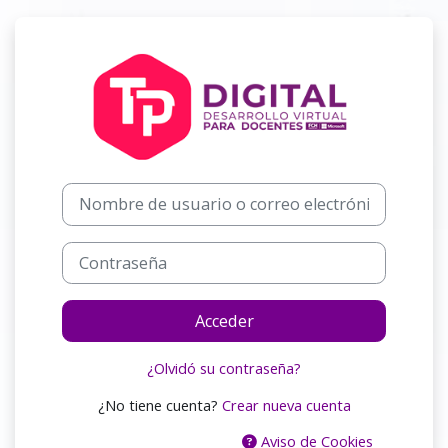
Salta al contenido principal
Entrar a CAMP
Saltar a creación de una nueva cuenta
Nombre de usuario o correo electrónico
Contraseña
Acceder
¿Olvidó su contraseña?
¿No tiene cuenta?
Crear nueva cuenta
Aviso de Cookies