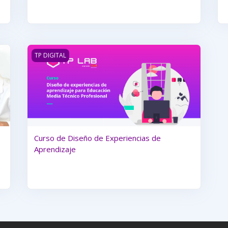
a Aprendizaje basado en competencias a partir de Cualificacione
Curso de Diseño de Experiencias de Aprendizaje
TP DIGITAL
Curso de Diseño de Experiencias de
Aprendizaje