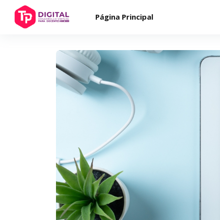
Salta al contenido principal
Página Principal