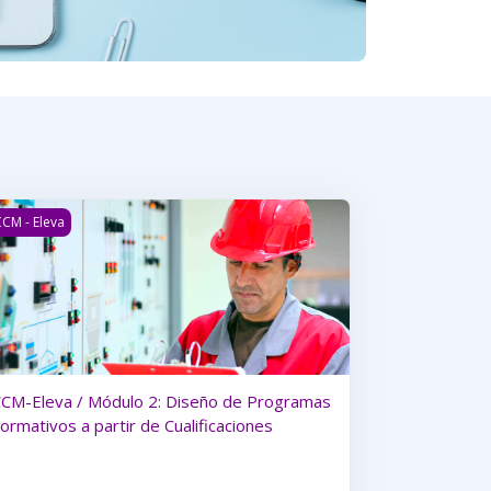
ación TP
CM-Eleva / Módulo 2: Diseño de Programas Formativos a partir de
CM - Eleva
CM-Eleva / Módulo 2: Diseño de Programas
ormativos a partir de Cualificaciones