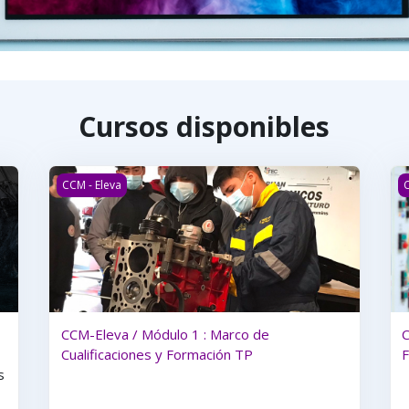
Cursos disponibles
CCM-Eleva / Módulo 1 : Marco de Cualificaciones y Form
C
CCM - Eleva
C
CCM-Eleva / Módulo 1 : Marco de
C
Cualificaciones y Formación TP
F
s